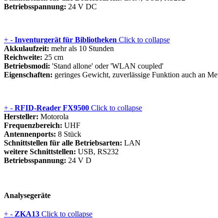
Betriebsspannung:
24 V DC
+
-
Inventurgerät für Bibliotheken
Click to collapse
Akkulaufzeit:
mehr als 10 Stunden
Reichweite:
25 cm
Betriebsmodi:
'Stand allone' oder 'WLAN coupled'
Eigenschaften:
geringes Gewicht, zuverlässige Funktion auch an Met
+
-
RFID-Reader FX9500
Click to collapse
Hersteller:
Motorola
Frequenzbereich:
UHF
Antennenports:
8 Stück
Schnittstellen für alle Betriebsarten:
LAN
weitere Schnittstellen:
USB, RS232
Betriebsspannung:
24 V D
Analysegeräte
+
-
ZKA13
Click to collapse