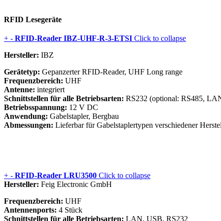
RFID Lesegeräte
+
-
RFID-Reader IBZ-UHF-R-3-ETSI
Click to collapse
Hersteller:
IBZ
Gerätetyp:
Gepanzerter RFID-Reader, UHF Long range
Frequenzbereich:
UHF
Antenne:
integriert
Schnittstellen für alle Betriebsarten:
RS232 (optional: RS485, LA
Betriebsspannung:
12 V DC
Anwendung:
Gabelstapler, Bergbau
Abmessungen:
Lieferbar für Gabelstaplertypen verschiedener Herstel
+
-
RFID-Reader LRU3500
Click to collapse
Hersteller:
Feig Electronic GmbH
Frequenzbereich:
UHF
Antennenports:
4 Stück
Schnittstellen für alle Betriebsarten:
LAN, USB, RS232